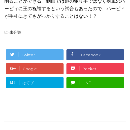
削ることができる。動画では躯の駆り手ではなく疾風のハ
ーピィに王の祝福するという試合もあったので、ハーピィ
が手札にきてもがっかりすることはない！？
-
未分類
Twitter
Facebook
Google+
Pocket
B!
はてブ
LINE