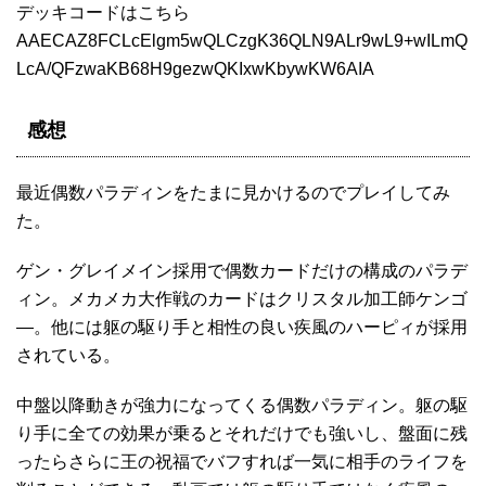
デッキコードはこちら
AAECAZ8FCLcElgm5wQLCzgK36QLN9ALr9wL9+wILmQ
LcA/QFzwaKB68H9gezwQKIxwKbywKW6AIA
感想
最近偶数パラディンをたまに見かけるのでプレイしてみ
た。
ゲン・グレイメイン採用で偶数カードだけの構成のパラデ
ィン。メカメカ大作戦のカードはクリスタル加工師ケンゴ
―。他には躯の駆り手と相性の良い疾風のハーピィが採用
されている。
中盤以降動きが強力になってくる偶数パラディン。躯の駆
り手に全ての効果が乗るとそれだけでも強いし、盤面に残
ったらさらに王の祝福でバフすれば一気に相手のライフを