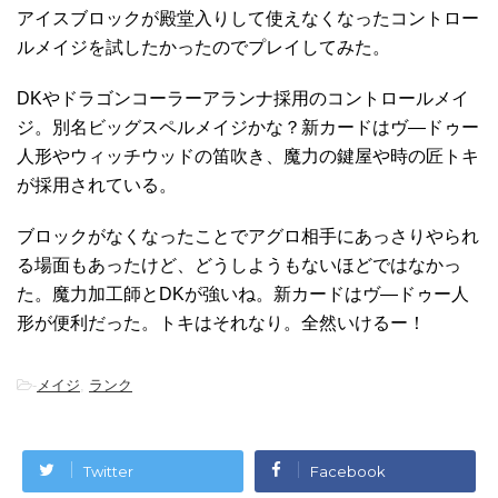
アイスブロックが殿堂入りして使えなくなったコントロー
ルメイジを試したかったのでプレイしてみた。
DKやドラゴンコーラーアランナ採用のコントロールメイ
ジ。別名ビッグスペルメイジかな？新カードはヴ―ドゥー
人形やウィッチウッドの笛吹き、魔力の鍵屋や時の匠トキ
が採用されている。
ブロックがなくなったことでアグロ相手にあっさりやられ
る場面もあったけど、どうしようもないほどではなかっ
た。魔力加工師とDKが強いね。新カードはヴ―ドゥー人
形が便利だった。トキはそれなり。全然いけるー！
-
メイジ
,
ランク
Twitter
Facebook