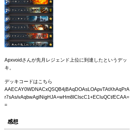
Apxvoidさんが先月レジェンド上位に到達したというデッ
キ。
デッキコードはこちら
AAECAY0WDNACxQSQB4jBAqDOAsLOApvTAtXhAqPrA
r7sAs/vAqbwAglNigHJA+wHm8IClscC1+ECluQCt/ECAA=
=
感想